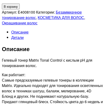
Количество
В корзину
товара
Артикул:
E4008100
Категории:
Безаммиачное
MATRIX
тонирование волос
,
КОСМЕТИКА ДЛЯ ВОЛОС
,
PROFESSIONAL
Окрашивание волос
5NGA
Описание
TONER
Детали
CONTROL
СВЕТЛЫЙ
Описание
ШАТЕН
НАТУРАЛЬНЫЙ
ЗОЛОТИСТЫЙ
Гелевый тонер Matrix Tonal Control с кислым pH для
ПЕПЕЛЬНЫЙ,
тонирования волос.
90мл
Как работает:
Самые предсказуемые гелевые тонеры в коллекции
Matrix. Идеально подходят для тонирования осветленных
волос в техниках шатуш, балаяж, мелирование, 4D
Блонд и других. Не поднимают натуральную базу.
Придают глянцевый блеск. Стойкость цвета до 6 недель и