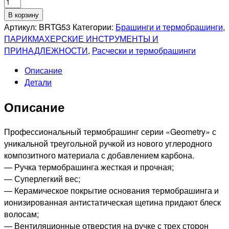
Количество
товара
В корзину
DEWAL
Артикул:
BRTG53
Категории:
Брашинги и термобрашинги
,
PRO
ПАРИКМАХЕРСКИЕ ИНСТРУМЕНТЫ И
GEOMETRY
ПРИНАДЛЕЖНОСТИ
,
Расчески и термобрашинги
Термобрашинг
Описание
керамическое
Детали
покрытие,
ионизированная
Описание
нейлоновая
щетина,
d53/71мм
Профессиональный термобрашинг серии «Geometry» с
уникальной треугольной ручкой из нового углеродного
композитного материала с добавлением карбона.
— Ручка термобрашинга жесткая и прочная;
— Суперлегкий вес;
— Керамическое покрытие основания термобрашинга и
ионизированная антистатическая щетина придают блеск
волосам;
— Вентиляционные отверстия на ручке с трех сторон