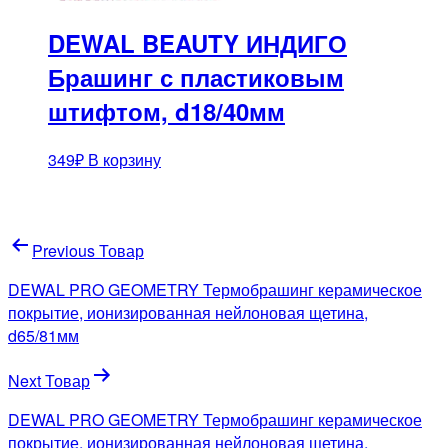
DEWAL BEAUTY ИНДИГО
Брашинг с пластиковым
штифтом, d18/40мм
349
₽
В корзину
Навигация
Previous Товар
по
DEWAL PRO GEOMETRY Термобрашинг керамическое
записям
покрытие, ионизированная нейлоновая щетина,
d65/81мм
Next Товар
DEWAL PRO GEOMETRY Термобрашинг керамическое
покрытие, ионизированная нейлоновая щетина,