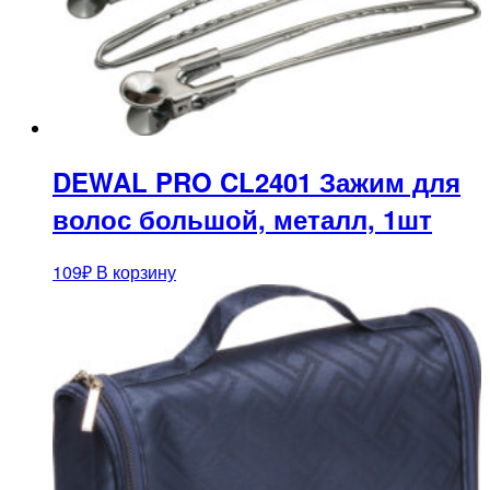
DEWAL PRO CL2401 Зажим для
волос большой, металл, 1шт
109
₽
В корзину