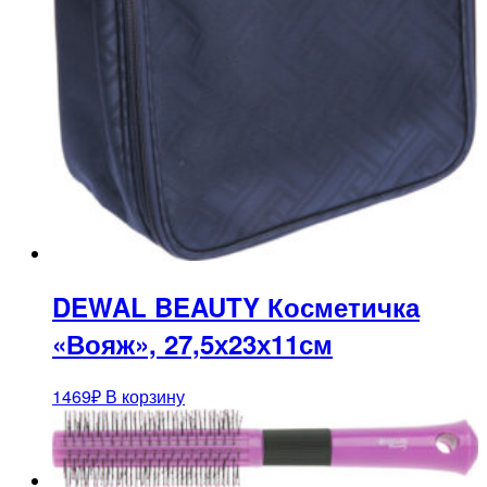
DEWAL BEAUTY Косметичка
«Вояж», 27,5х23х11см
1469
₽
В корзину