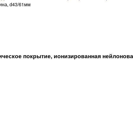
ина, d43/61мм
еское покрытие, ионизированная нейлоновая