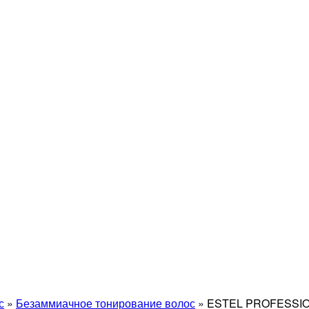
с
»
Безаммиачное тонирование волос
»
ESTEL PROFESSIO