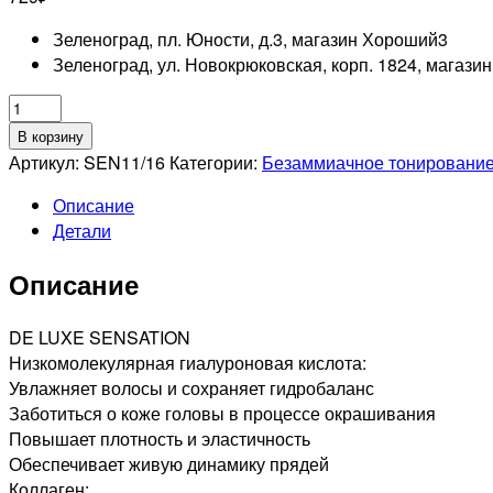
Зеленоград, пл. Юности, д.3, магазин Хороший
3
Зеленоград, ул. Новокрюковская, корп. 1824, магази
Количество
товара
В корзину
ESTEL
Артикул:
SEN11/16
Категории:
Безаммиачное тонирование
PROFESSIONNEL
Описание
11/16
Детали
SENSATION
DE
Описание
LUXE
ТОНИРУЮЩАЯ
КРАСКА
DE LUXE SENSATION
ДЛЯ
Низкомолекулярная гиалуроновая кислота:
ВОЛОС
Увлажняет волосы и сохраняет гидробаланс
ОЧЕНЬ
Заботиться о коже головы в процессе окрашивания
СВЕТЛЫЙ
Повышает плотность и эластичность
БЛОНДИН
Обеспечивает живую динамику прядей
ПЕПЕЛЬНО-
Коллаген: