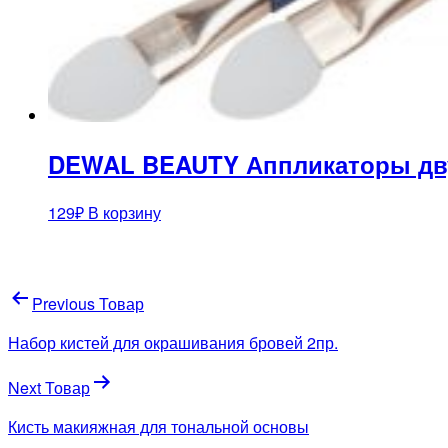
DEWAL BEAUTY Аппликаторы дву
129
₽
В корзину
Навигация
Previous Товар
по
Набор кистей для окрашивания бровей 2пр.
записям
Next Товар
Кисть макияжная для тональной основы