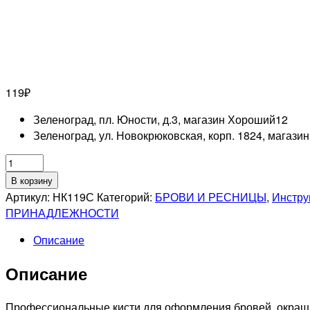
119
₽
Зеленоград, пл. Юности, д.3, магазин Хороший
12
Зеленоград, ул. Новокрюковская, корп. 1824, магази
Количество
товара
В корзину
Набор
Артикул:
НК119С
Категорий:
БРОВИ И РЕСНИЦЫ
,
Инстру
кистей
ПРИНАДЛЕЖНОСТИ
для
Описание
окрашивания
бровей
Описание
2пр.
Профессиональные кисти для оформления бровей, окрашив