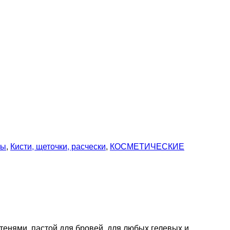
ры
,
Кисти, щеточки, расчески
,
КОСМЕТИЧЕСКИЕ
енями, пастой для бровей, для любых гелевых и