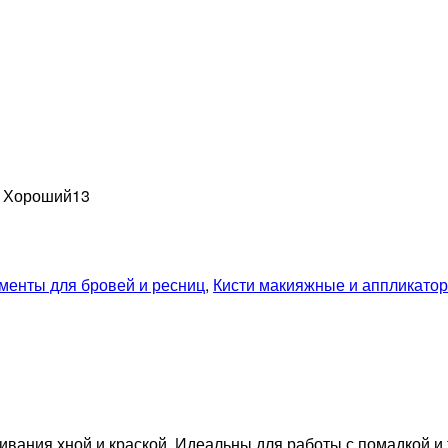
н Хороший
13
менты для бровей и ресниц
,
Кисти макияжные и аппликато
ания хной и краской. Идеальны для работы с помадкой и т