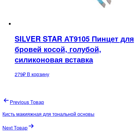
SILVER STAR АТ9105 Пинцет для
бровей косой, голубой,
силиконовая вставка
279
₽
В корзину
Навигация
Previous Товар
по
Кисть макияжная для тональной основы
записям
Next Товар