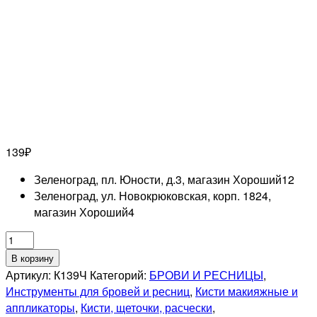
139
₽
Зеленоград, пл. Юности, д.3, магазин Хороший
12
Зеленоград, ул. Новокрюковская, корп. 1824,
магазин Хороший
4
Количество
товара
В корзину
Кисть
Артикул:
К139Ч
Категорий:
БРОВИ И РЕСНИЦЫ
,
для
Инструменты для бровей и ресниц
,
Кисти макияжные и
окрашивания
аппликаторы
,
Кисти, щеточки, расчески
,