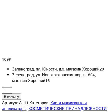
109
₽
Зеленоград, пл. Юности, д.3, магазин Хороший
20
Зеленоград, ул. Новокрюковская, корп. 1824,
магазин Хороший
16
Количество
товара
В корзину
Кисть
Артикул:
А111
Категории:
Кисти макияжные и
макияжная
аппликаторы
,
КОСМЕТИЧЕСКИЕ ПРИНАДЛЕЖНОСТИ