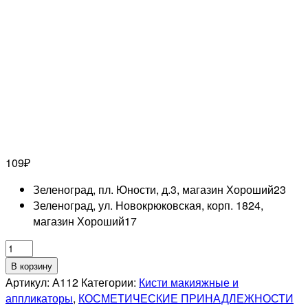
109
₽
Зеленоград, пл. Юности, д.3, магазин Хороший
23
Зеленоград, ул. Новокрюковская, корп. 1824,
магазин Хороший
17
Количество
товара
В корзину
Кисть
Артикул:
А112
Категории:
Кисти макияжные и
макияжная
аппликаторы
,
КОСМЕТИЧЕСКИЕ ПРИНАДЛЕЖНОСТИ