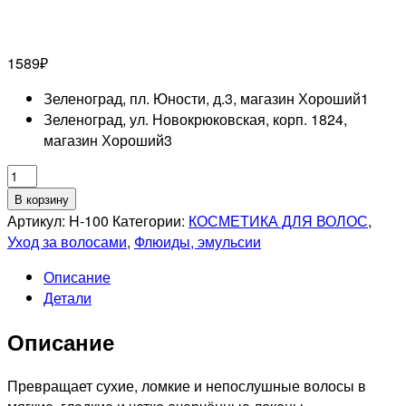
1589
₽
Зеленоград, пл. Юности, д.3, магазин Хороший
1
Зеленоград, ул. Новокрюковская, корп. 1824,
магазин Хороший
3
Количество
товара
В корзину
MOCHEQI
Артикул:
H-100
Категории:
КОСМЕТИКА ДЛЯ ВОЛОС
,
PROFESSIONNEL
Уход за волосами
,
Флюиды, эмульсии
Шелковый
Описание
формирующий
Детали
крем
для
Описание
кудрявых
волос
(несмываемый),
Превращает сухие, ломкие и непослушные волосы в
280мл