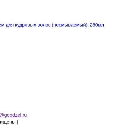
для кудрявых волос (несмываемый), 280мл
o@goodzel.ru
щищены |
Политика конфиденциальности