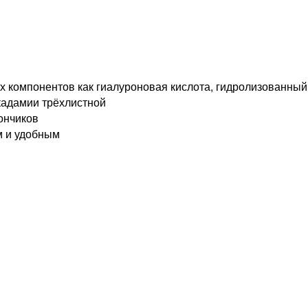
х компонентов как гиалуроновая кислота, гидролизованный
кадамии трёхлистной
ончиков
м и удобным