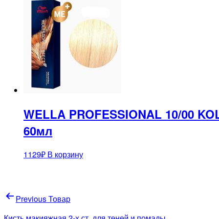
WELLA PROFESSIONAL 10/00 KO
60мл
1129
₽
В корзину
Навигация
Previous Товар
по
Кисть макияжная 2-х ст. для теней и помады