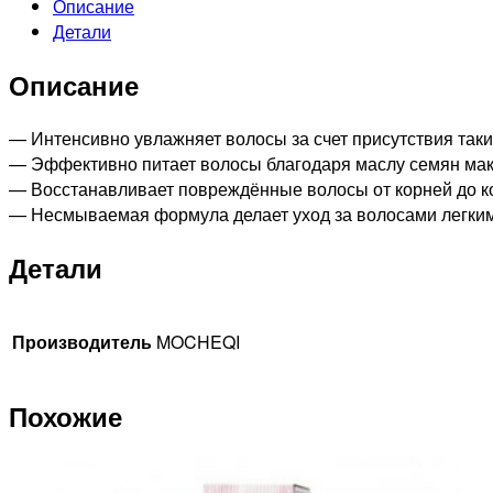
Описание
PROFESSIONNEL
Детали
Интенсивно-
увлажняющая
Описание
маска
для
волос
— Интенсивно увлажняет волосы за счет присутствия таки
с
— Эффективно питает волосы благодаря маслу семян ма
гидролизованным
— Восстанавливает повреждённые волосы от корней до к
коллагеном
— Несмываемая формула делает уход за волосами легки
и
Детали
маслом
макадамии
(несмываемая),
250мл
Производитель
MOCHEQI
Похожие