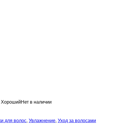
н Хороший
Нет в наличии
и для волос
,
Увлажнение
,
Уход за волосами