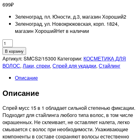
699
₽
Зеленоград, пл. Юности, д.3, магазин Хороший
2
Зеленоград, ул. Новокрюковская, корп. 1824,
магазин Хороший
Нет в наличии
Количество
товара
В корзину
DEW
Артикул:
SMCS2/15300
Категории:
КОСМЕТИКА ДЛЯ
PROFESSIONAL
ВОЛОС
,
Лаки, спреи
,
Спрей для укдадки
,
Стайлинг
Спрей
Описание
мусс
15
Описание
в
1
сильной
Спрей мусс 15 в 1 обладает сильной степенью фиксации.
фиксации,
Подходит для стайлинга любого типа волос, в том числе
300мл
окрашенных. Не склеивает, не оставляет налета, легко
смывается с волос при необходимости. Ухаживающие
компоненты в составе сохраняют волосы естественно