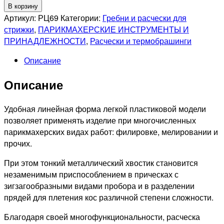
товара
В корзину
Расческа
Артикул:
РЦ69
Категории:
Гребни и расчески для
цветная
стрижки
,
ПАРИКМАХЕРСКИЕ ИНСТРУМЕНТЫ И
с
ПРИНАДЛЕЖНОСТИ
,
Расчески и термобрашинги
металлическим
Описание
хвостиком
Описание
Удобная линейная форма легкой пластиковой модели
позволяет применять изделие при многочисленных
парикмахерских видах работ: филировке, мелировании и
прочих.
При этом тонкий металлический хвостик становится
незаменимым приспособлением в прическах с
зигзагообразными видами пробора и в разделении
прядей для плетения кос различной степени сложности.
Благодаря своей многофункциональности, расческа