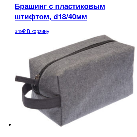
Брашинг с пластиковым
штифтом, d18/40мм
349
₽
В корзину