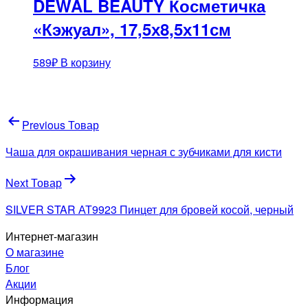
DEWAL BEAUTY Косметичка
«Кэжуал», 17,5х8,5х11см
589
₽
В корзину
Навигация
Previous Товар
по
Чаша для окрашивания черная с зубчиками для кисти
записям
Next Товар
SILVER STAR АТ9923 Пинцет для бровей косой, черный
Интернет-магазин
О магазине
Блог
Акции
Информация