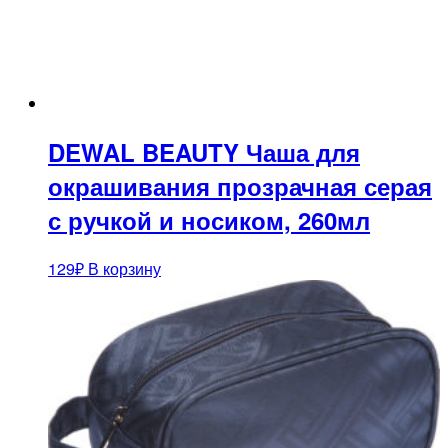
DEWAL BEAUTY Чаша для
окрашивания прозрачная серая
с ручкой и носиком, 260мл
129
₽
В корзину