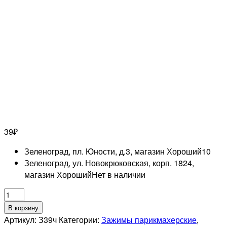
39
₽
Зеленоград, пл. Юности, д.3, магазин Хороший
10
Зеленоград, ул. Новокрюковская, корп. 1824,
магазин Хороший
Нет в наличии
Количество
товара
В корзину
Зажим
Артикул:
З39ч
Категории:
Зажимы парикмахерские
,