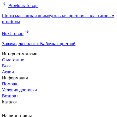
Навигация
Previous Товар
по
Щетка массажная прямоугольная цветная с пластиковым
записям
штифтом
Next Товар
Зажим для волос » Бабочка» цветной
Интернет-магазин
О магазине
Блог
Акции
Информация
Помощь
Условия доставки
Возврат
Каталог
Наши контакты