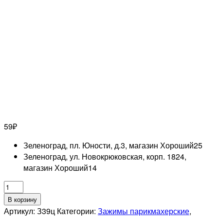
59
₽
Зеленоград, пл. Юности, д.3, магазин Хороший
25
Зеленоград, ул. Новокрюковская, корп. 1824,
магазин Хороший
14
Количество
товара
В корзину
Зажим
Артикул:
З39ц
Категории:
Зажимы парикмахерские
,