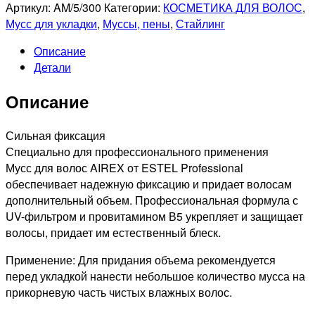
товара
Артикул:
AM/5/300
Категории:
КОСМЕТИКА ДЛЯ ВОЛОС
,
ESTEL
Мусс для укладки
,
Муссы, пены
,
Стайлинг
PROFESSIONNEL
Описание
AIREX
Детали
Мусс
для
Описание
волос
сильной
фиксации,
Сильная фиксация
300мл
Специально для профессионального применения
Мусс для волос AIREX от ESTEL Professional
обеспечивает надежную фиксацию и придает волосам
дополнительный объем. Профессиональная формула с
UV-фильтром и провитамином В5 укрепляет и защищает
волосы, придает им естественный блеск.
Применение: Для придания объема рекомендуется
перед укладкой нанести небольшое количество мусса на
прикорневую часть чистых влажных волос.