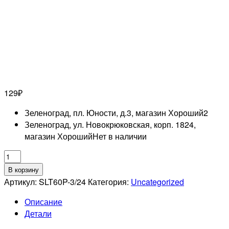
129
₽
Зеленоград, пл. Юности, д.3, магазин Хороший
2
Зеленоград, ул. Новокрюковская, корп. 1824,
магазин Хороший
Нет в наличии
Количество
товара
В корзину
DEWAL
Артикул:
SLT60P-3/24
Категория:
Uncategorized
PRO
Описание
Шпильки
Детали
прямые
коричневые