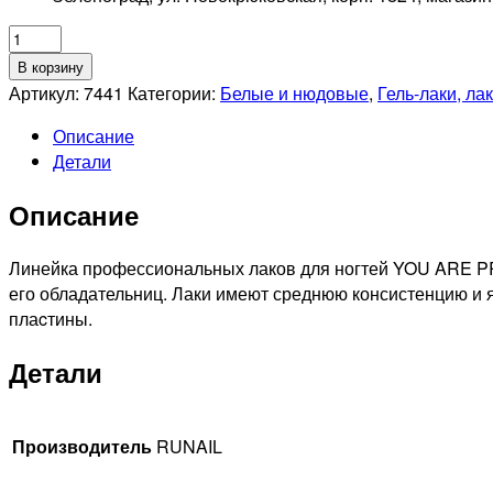
Количество
товара
В корзину
RUNAIL
Артикул:
7441
Категории:
Белые и нюдовые
,
Гель-лаки, ла
Лак
Описание
для
Детали
ногтей
YOU
Описание
ARE
PRETTY,
8мл
Линейка профессиональных лаков для ногтей YOU ARE P
№7441
его обладательниц. Лаки имеют среднюю консистенцию и 
плаcтины.
Детали
Производитель
RUNAIL