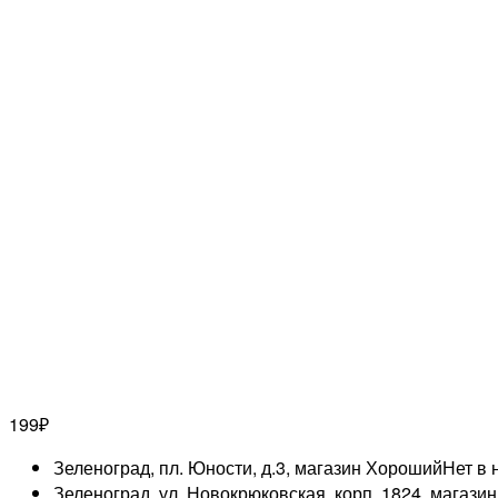
199
₽
Зеленоград, пл. Юности, д.3, магазин Хороший
Нет в 
Зеленоград, ул. Новокрюковская, корп. 1824, магази