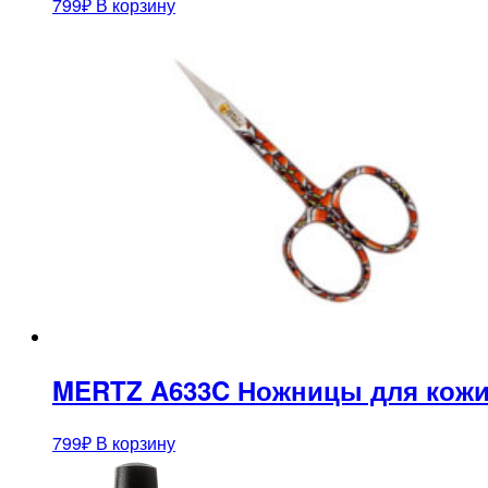
799
₽
В корзину
MERTZ A633C Ножницы для кож
799
₽
В корзину