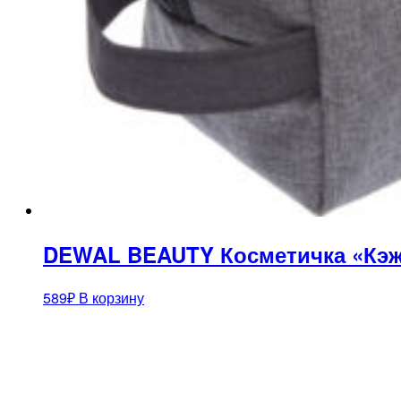
DEWAL BEAUTY Косметичка «Кэжу
589
₽
В корзину