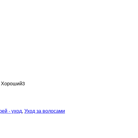
н Хороший
3
ей - уход
,
Уход за волосами