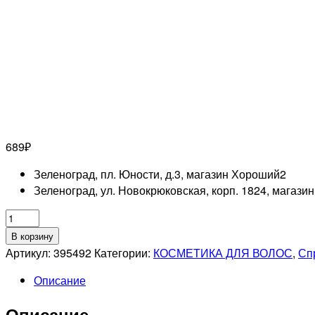
689
₽
Зеленоград, пл. Юности, д.3, магазин Хороший
2
Зеленоград, ул. Новокрюковская, корп. 1824, магази
Количество
товара
В корзину
OLLIN
Артикул:
395492
Категории:
КОСМЕТИКА ДЛЯ ВОЛОС
,
Спр
PROFESSIONAL
Описание
CARE
Спрей-
Описание
кондиционер