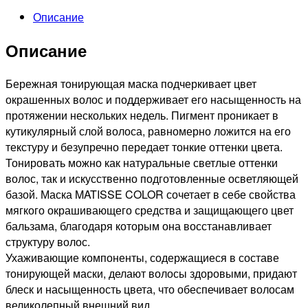
MATISSE
Описание
COLOR
Тонирующая
Описание
маска
САНДРЕ,
300мл
Бережная тонирующая маска подчеркивает цвет
окрашенных волос и поддерживает его насыщенность на
протяжении нескольких недель. Пигмент проникает в
кутикулярный слой волоса, равномерно ложится на его
текстуру и безупречно передает тонкие оттенки цвета.
Тонировать можно как натуральные светлые оттенки
волос, так и искусственно подготовленные осветляющей
базой. Маска MATISSE COLOR сочетает в себе свойства
мягкого окрашивающего средства и защищающего цвет
бальзама, благодаря которым она восстанавливает
структуру волос.
Ухаживающие компоненты, содержащиеся в составе
тонирующей маски, делают волосы здоровыми, придают
блеск и насыщенность цвета, что обеспечивает волосам
великолепный внешний вид.