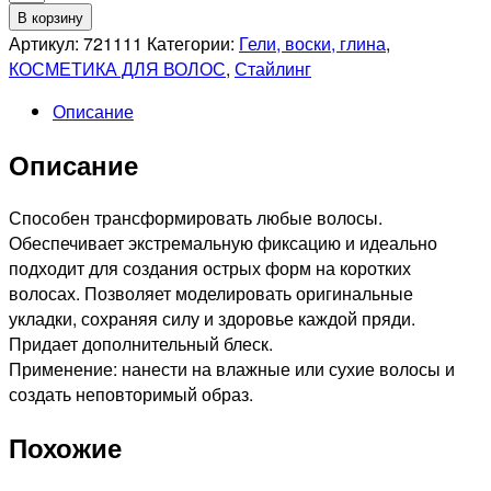
товара
В корзину
OLLIN
Артикул:
721111
Категории:
Гели, воски, глина
,
PROFESSIONAL
КОСМЕТИКА ДЛЯ ВОЛОС
,
Стайлинг
STYLE
Описание
Гель
для
Описание
укладки
волос
ультрасильной
Способен трансформировать любые волосы.
фиксации,
Обеспечивает экстремальную фиксацию и идеально
200мл
подходит для создания острых форм на коротких
волосах. Позволяет моделировать оригинальные
укладки, сохраняя силу и здоровье каждой пряди.
Придает дополнительный блеск.
Применение: нанести на влажные или сухие волосы и
создать неповторимый образ.
Похожие