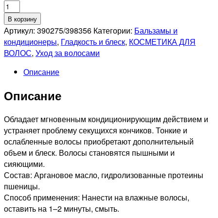
Количество
товара
В корзину
OLLIN
Артикул:
390275/398356
Категории:
Бальзамы и
PROFESSIONAL
кондиционеры
,
Гладкость и блеск
,
КОСМЕТИКА ДЛЯ
BASIC
ВОЛОС
,
Уход за волосами
LINE
Описание
Кондиционер
для
Описание
сияния
и
блеска
Обладает мгновенным кондиционирующим действием и
с
устраняет проблему секущихся кончиков. Тонкие и
аргановым
ослабленные волосы приобретают дополнительный
маслом,
объем и блеск. Волосы становятся пышными и
750мл
сияющими.
Состав: Аргановое масло, гидролизованные протеины
пшеницы.
Способ применения: Нанести на влажные волосы,
оставить на 1–2 минуты, смыть.