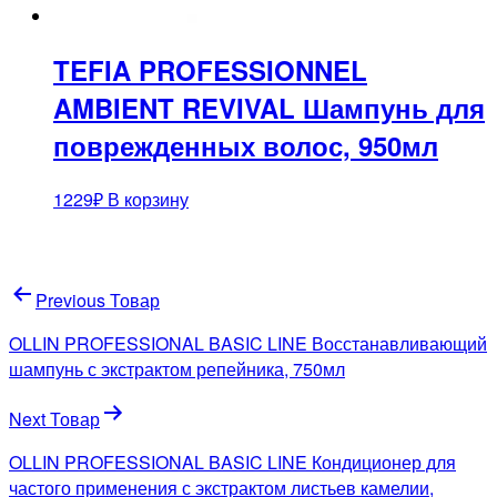
TEFIA PROFESSIONNEL
AMBIENT REVIVAL Шампунь для
поврежденных волос, 950мл
1229
₽
В корзину
Навигация
Previous Товар
по
OLLIN PROFESSIONAL BASIC LINE Восстанавливающий
записям
шампунь с экстрактом репейника, 750мл
Next Товар
OLLIN PROFESSIONAL BASIC LINE Кондиционер для
частого применения с экстрактом листьев камелии,