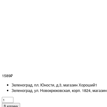
1589
₽
Зеленоград, пл. Юности, д.3, магазин Хороший
1
Зеленоград, ул. Новокрюковская, корп. 1824, магази
Количество
товара
В корзину