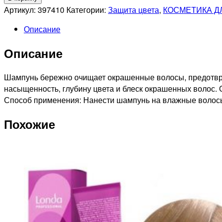
OLLIN
Артикул:
397410
Категории:
Защита цвета
,
КОСМЕТИКА Д
PROFESSIONAL
Описание
BIONIKA
Шампунь
Описание
для
окрашенных
волос
Шампунь бережно очищает окрашенные волосы, предотвращ
Яркость
насыщенность, глубину цвета и блеск окрашенных волос.
цвета,
Способ применения: Нанести шампунь на влажные волосы.
750мл
Похожие