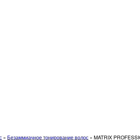
с
»
Безаммиачное тонирование волос
»
MATRIX PROFESS