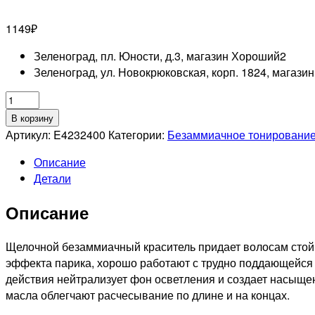
1149
₽
Зеленоград, пл. Юности, д.3, магазин Хороший
2
Зеленоград, ул. Новокрюковская, корп. 1824, магази
Количество
товара
В корзину
MATRIX
Артикул:
E4232400
Категории:
Безаммиачное тонирование
PROFESSIONAL
Описание
10MM
Детали
SUPER
SYNC
Описание
PRE-
BONDED
ТОНИРУЮЩАЯ
Щелочной безаммиачный краситель придает волосам стойки
КРАСКА
эффекта парика, хорошо работают с трудно поддающейся 
ДЛЯ
действия нейтрализует фон осветления и создает насыще
ВОЛОС
масла облегчают расчесывание по длине и на концах.
БЕЗ