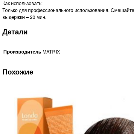
Как использовать:
АММИАКА
Только для профессионального использования. Смешайте к
БЛОНДИН
выдержки – 20 мин.
ОЧЕНЬ
ОЧЕНЬ
Детали
СВЕТЛЫЙ
МОККА
МОККА,
Производитель
MATRIX
90мл
Похожие