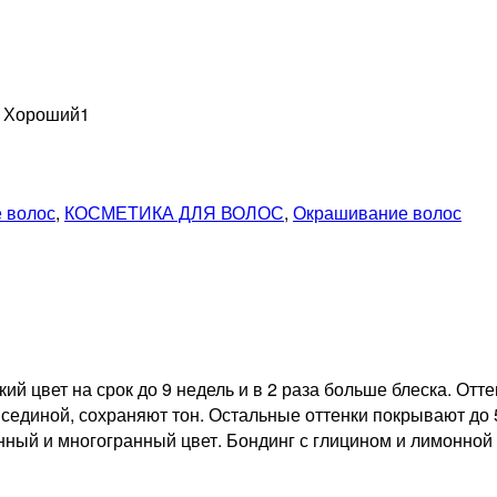
н Хороший
1
 волос
,
КОСМЕТИКА ДЛЯ ВОЛОС
,
Окрашивание волос
й цвет на срок до 9 недель и в 2 раза больше блеска. От
сединой, сохраняют тон. Остальные оттенки покрывают до 
нный и многогранный цвет. Бондинг с глицином и лимонной