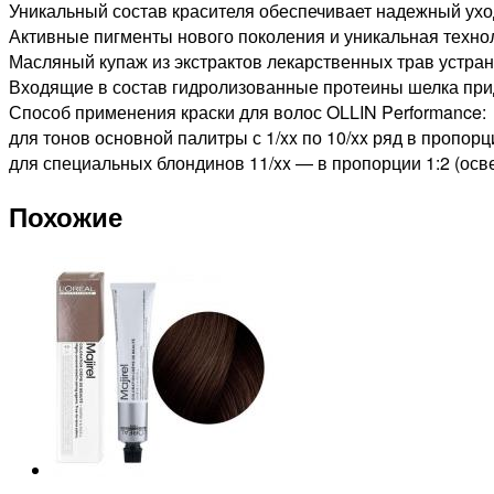
Уникальный состав красителя обеспечивает надежный уход
ВОЛОС
Активные пигменты нового поколения и уникальная технол
СВЕТЛО-
Масляный купаж из экстрактов лекарственных трав устран
РУСЫЙ
Входящие в состав гидролизованные протеины шелка прида
МЕДНО-
Способ применения краски для волос OLLIN Performance:
ЗОЛОТИСТЫЙ,
для тонов основной палитры с 1/xx по 10/xx ряд в пропорци
60мл
для специальных блондинов 11/xx — в пропорции 1:2 (осве
Похожие