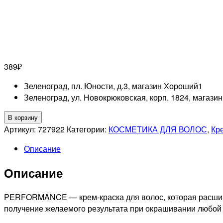
389
₽
Зеленоград, пл. Юности, д.3, магазин Хороший
1
Зеленоград, ул. Новокрюковская, корп. 1824, магази
Количество
В корзину
товара
Артикул:
727922
Категории:
КОСМЕТИКА ДЛЯ ВОЛОС
,
Кр
OLLIN
Описание
PROFESSIONNEL
PERFORMANCE
Описание
8/43
СТОЙКАЯ
КРЕМ-
PERFORMANCE — крем-краска для волос, которая расширя
КРАСКА
получение желаемого результата при окрашивании любой
ДЛЯ