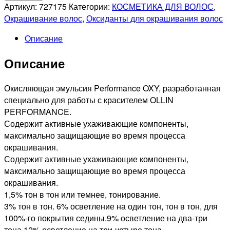
OLLIN
Артикул:
727175
Категории:
КОСМЕТИКА ДЛЯ ВОЛОС
,
PROFESSIONNEL
Окрашивание волос
,
Оксиданты для окрашивания волос
PERFORMANCE
Описание
OXY
6%
Описание
Окисляющая
эмульсия,
90мл
Окисляющая эмульсия Performance OXY, разработанная
специально для работы с красителем OLLIN
PERFORMANCE.
Содержит активные ухаживающие компоненты,
максимально защищающие во время процесса
окрашивания.
Содержит активные ухаживающие компоненты,
максимально защищающие во время процесса
окрашивания.
1,5% тон в тон или темнее, тонирование.
3% тон в тон. 6% осветление на один тон, тон в тон, для
100%-го покрытия седины.9% осветление на два-три
тона.12% осветление на три-четыре тона.