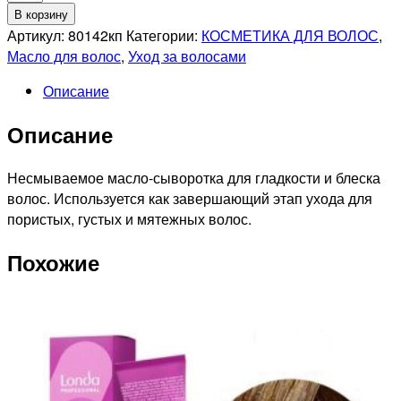
товара
В корзину
KEROGREEN
Артикул:
80142кп
Категории:
КОСМЕТИКА ДЛЯ ВОЛОС
,
CARE
Масло для волос
,
Уход за волосами
Масло-
Описание
сыворотка
для
Описание
блеска
и
гладкости
Несмываемое масло-сыворотка для гладкости и блеска
волос
волос. Используется как завершающий этап ухода для
SHINE
пористых, густых и мятежных волос.
ELIXIR,
Похожие
150мл