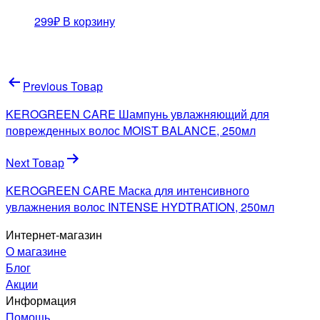
299
₽
В корзину
Навигация
Previous Товар
по
KEROGREEN CARE Шампунь увлажняющий для
записям
поврежденных волос MOIST BALANCE, 250мл
Next Товар
KEROGREEN CARE Маска для интенсивного
увлажнения волос INTENSE HYDTRATION, 250мл
Интернет-магазин
О магазине
Блог
Акции
Информация
Помощь