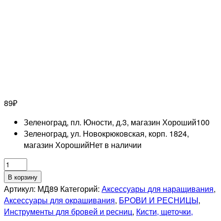
89
₽
Зеленоград, пл. Юности, д.3, магазин Хороший
100
Зеленоград, ул. Новокрюковская, корп. 1824,
магазин Хороший
Нет в наличии
Количество
товара
В корзину
Микробраши
Артикул:
МД89
Категорий:
Аксессуары для наращивания
,
деревянные
Аксессуары для окрашивания
,
БРОВИ И РЕСНИЦЫ
,
односторонние
Инструменты для бровей и ресниц
,
Кисти, щеточки,
для