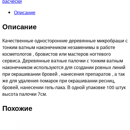
расчески
бровей
Описание
и
ресниц
Описание
7см,
100шт
Качественные односторонние деревянные микробраши с
тонким ватным наконечником незаменимы в работе
косметологов , бровистов или мастеров ногтевого
сервиса. Деревянные ватные палочки с тонким ватным
наконечником используются для создании ровных линий
при окрашивании бровей , нанесения препаратов , а так
же для удаления помарок при окрашивании ресниц,
бровей, нанесении гель-лака. В одной упаковке 100 штук
высота палочки 7см.
Похожие