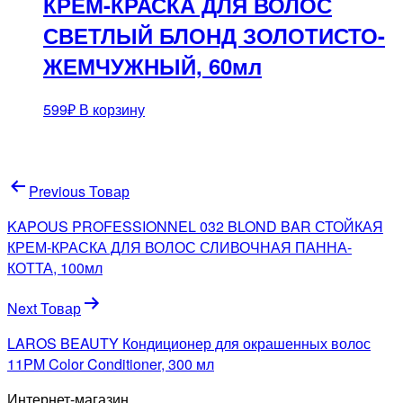
КРЕМ-КРАСКА ДЛЯ ВОЛОС
СВЕТЛЫЙ БЛОНД ЗОЛОТИСТО-
ЖЕМЧУЖНЫЙ, 60мл
599
₽
В корзину
Навигация
Previous Товар
по
KAPOUS PROFESSIONNEL 032 BLOND BAR СТОЙКАЯ
записям
КРЕМ-КРАСКА ДЛЯ ВОЛОС СЛИВОЧНАЯ ПАННА-
КОТТА, 100мл
Next Товар
LAROS BEAUTY Кондиционер для окрашенных волос
11PM Color Conditioner, 300 мл
Интернет-магазин