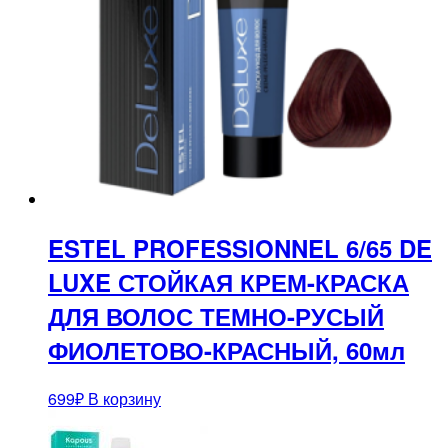
ESTEL PROFESSIONNEL 6/65 DE
LUXE СТОЙКАЯ КРЕМ-КРАСКА
ДЛЯ ВОЛОС ТЕМНО-РУСЫЙ
ФИОЛЕТОВО-КРАСНЫЙ, 60мл
699
₽
В корзину