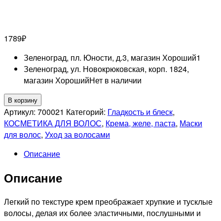
1789
₽
Зеленоград, пл. Юности, д.3, магазин Хороший
1
Зеленоград, ул. Новокрюковская, корп. 1824,
магазин Хороший
Нет в наличии
Количество
В корзину
товара
Артикул:
700021
Категорий:
Гладкость и блеск
,
LAROS
КОСМЕТИКА ДЛЯ ВОЛОС
,
Крема, желе, паста
,
Маски
BEAUTY
для волос
,
Уход за волосами
Восстанавливающий
Описание
крем
для
Описание
волос
11PM
Restore
Легкий по текстуре крем преображает хрупкие и тусклые
Cream,
волосы, делая их более эластичными, послушными и