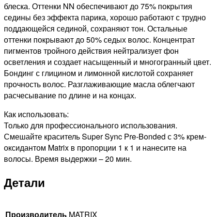
БЕЗ
блеска. Оттенки NN обеспечивают до 75% покрытия
АММИАКА
седины без эффекта парика, хорошо работают с трудно
ОЧЕНЬ
поддающейся сединой, сохраняют тон. Остальные
ОЧЕНЬ
оттенки покрывают до 50% седых волос. Концентрат
СВЕТЛЫЙ
пигментов тройного действия нейтрализует фон
БЛОНДИН,
осветления и создает насыщенный и многогранный цвет.
90мл
Бондинг с глицином и лимонной кислотой сохраняет
прочность волос. Разглаживающие масла облегчают
расчесывание по длине и на концах.
Как использовать:
Только для профессионального использования.
Смешайте краситель Super Sync Pre-Bonded с 3% крем-
оксидантом Matrix в пропорции 1 к 1 и нанесите на
волосы. Время выдержки – 20 мин.
Детали
Производитель
MATRIX