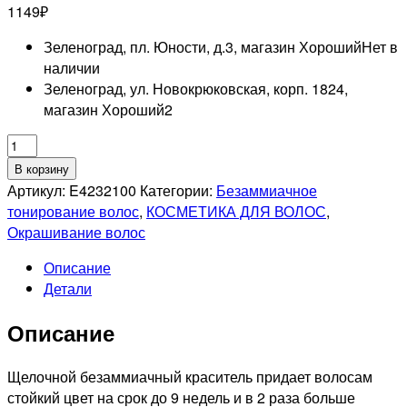
1149
₽
Зеленоград, пл. Юности, д.3, магазин Хороший
Нет в
наличии
Зеленоград, ул. Новокрюковская, корп. 1824,
магазин Хороший
2
Количество
товара
В корзину
MATRIX
Артикул:
E4232100
Категории:
Безаммиачное
PROFESSIONAL
тонирование волос
,
КОСМЕТИКА ДЛЯ ВОЛОС
,
10N
Окрашивание волос
SUPER
Описание
SYNC
Детали
PRE-
BONDED
Описание
ТОНИРУЮЩАЯ
КРАСКА
ДЛЯ
Щелочной безаммиачный краситель придает волосам
ВОЛОС
стойкий цвет на срок до 9 недель и в 2 раза больше