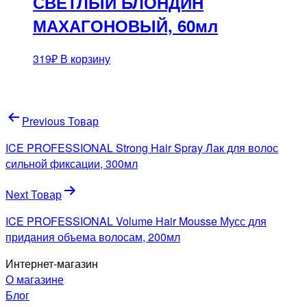
СВЕТЛЫЙ БЛОНДИН
МАХАГОНОВЫЙ, 60мл
319
₽
В корзину
Навигация
Previous Товар
по
ICE PROFESSIONAL Strong Hair Spray Лак для волос
записям
сильной фиксации, 300мл
Next Товар
ICE PROFESSIONAL Volume Hair Mousse Мусс для
придания объема волосам, 200мл
Интернет-магазин
О магазине
Блог