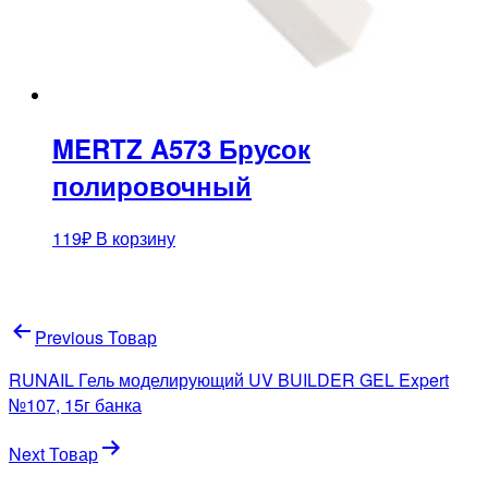
MERTZ A573 Брусок
полировочный
119
₽
В корзину
Навигация
Previous Товар
по
RUNAIL Гель моделирующий UV BUILDER GEL Expert
записям
№107, 15г банка
Next Товар