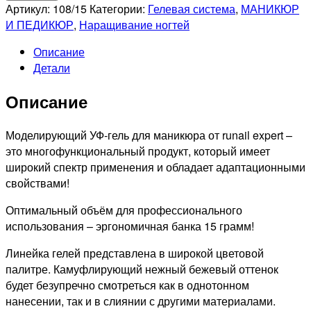
RUNAIL
Артикул:
108/15
Категории:
Гелевая система
,
МАНИКЮР
Гель
И ПЕДИКЮР
,
Наращивание ногтей
моделирующий
Описание
UV
Детали
BUILDER
GEL
Описание
Expert
№108,
15г
Моделирующий УФ-гель для маникюра от runail expert –
банка
это многофункциональный продукт, который имеет
широкий спектр применения и обладает адаптационными
свойствами!
Оптимальный объём для профессионального
использования – эргономичная банка 15 грамм!
Линейка гелей представлена в широкой цветовой
палитре. Камуфлирующий нежный бежевый оттенок
будет безупречно смотреться как в однотонном
нанесении, так и в слиянии с другими материалами.