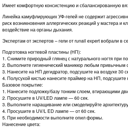
Имеет комфортную консистенцию и сбалансированную вяз
Линейка камуфлирующих УФ-гелей не содержит агрессивны
риск возникновения аллергических реакций у мастера и к
воздействие на органы дыхания.
Экспертам от экспертов – гели от runail expert вобрали в
Подготовка ногтевой пластины (НП):
1. Снимите природный глянец с натурального ногтя при п
2. Выполните гигиенический маникюр любым привычным с
3. Нанесите на НП дегидратор, подсушите на воздухе 30 с
4. Полусухой кистью нанесите праймер на НП, подсушите н
Базовое покрытие:
1. Нанесите подложку/базу тонким слоем, втирающими дв
2. Просушите в UV/LED лампе — 60 сек.
3. Выполните наращивание или смоделируйте архитектуру 
4. Просушите в UV/L ED лампе — от 60 сек.
5. При необходимости выполните опил формы.
Нанесение цвета: