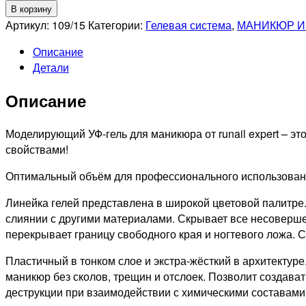
товара
В корзину
RUNAIL
Артикул:
109/15
Категории:
Гелевая система
,
МАНИКЮР И
Гель
Описание
моделирующий
Детали
UV
BUILDER
Описание
GEL
Expert
№109,
Моделирующий УФ-гель для маникюра от runail expert – 
15г
свойствами!
банка
Оптимальный объём для профессионального использовани
Линейка гелей представлена в широкой цветовой палитре.
слиянии с другими материалами. Скрывает все несоверше
перекрывает границу свободного края и ногтевого ложа. 
Пластичный в тонком слое и экстра-жёсткий в архитектуре
маникюр без сколов, трещин и отслоек. Позволит создав
деструкции при взаимодействии с химическими составами,