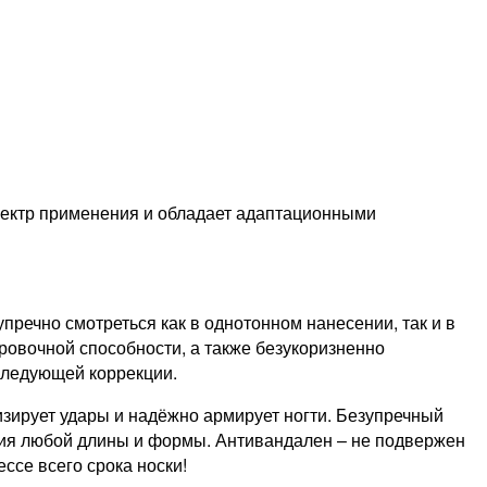
спектр применения и обладает адаптационными
речно смотреться как в однотонном нанесении, так и в
ровочной способности, а также безукоризненно
следующей коррекции.⁠
тизирует удары и надёжно армирует ногти. Безупречный
ания любой длины и формы. Антивандален – не подвержен
ссе всего срока носки!