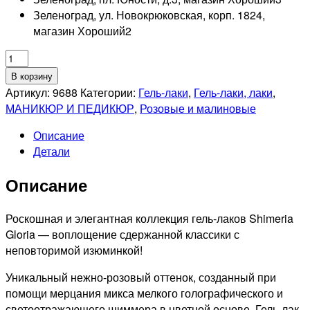
Зеленоград, ул. Новокрюковская, корп. 1824,
магазин Хороший
2
Количество
товара
В корзину
RUNAIL
Артикул:
9688
Категории:
Гель-лаки
,
Гель-лаки, лаки
,
Гель-
МАНИКЮР И ПЕДИКЮР
,
Розовые и малиновые
лак
Описание
светоотражающий
Детали
Shimeria
Gloria,
Описание
7мл
№9688
Роскошная и элегантная коллекция гель-лаков Shimeria
Gloria — воплощение сдержанной классики с
неповторимой изюминкой!
Уникальный нежно-розовый оттенок, созданный при
помощи мерцания микса мелкого голографического и
светоотражающего шиммера в цветной основе. Гель-лак