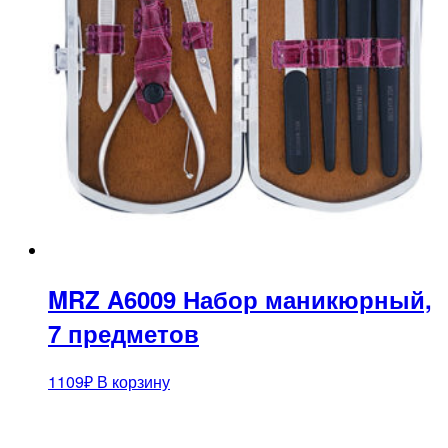
MRZ A6009 Набор маникюрный,
7 предметов
1109
₽
В корзину