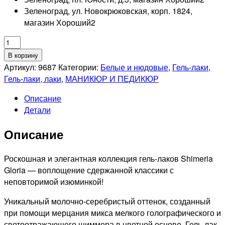
Зеленоград, ул. Новокрюковская, корп. 1824,
магазин Хороший
2
Количество
товара
В корзину
RUNAIL
Артикул:
9687
Категории:
Белые и нюдовые
,
Гель-лаки
,
Гель-
Гель-лаки, лаки
,
МАНИКЮР И ПЕДИКЮР
лак
Описание
светоотражающий
Детали
Shimeria
Gloria,
Описание
7мл
№9687
Роскошная и элегантная коллекция гель-лаков Shimeria
Gloria — воплощение сдержанной классики с
неповторимой изюминкой!
Уникальный молочно-серебристый оттенок, созданный
при помощи мерцания микса мелкого голографического и
светоотражающего шиммера в цветной основе. Гель-лак