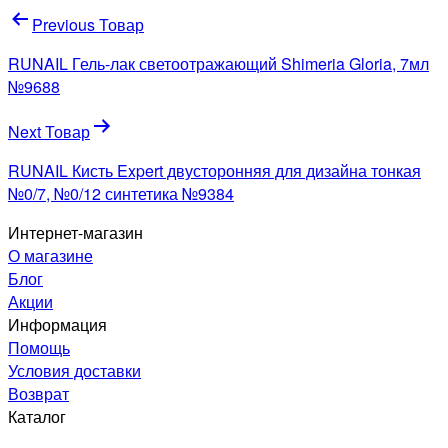
Навигация
Previous Товар
по
RUNAIL Гель-лак светоотражающий Shimeria Gloria, 7мл
записям
№9688
Next Товар
RUNAIL Кисть Expert двусторонняя для дизайна тонкая
№0/7, №0/12 синтетика №9384
Интернет-магазин
О магазине
Блог
Акции
Информация
Помощь
Условия доставки
Возврат
Каталог