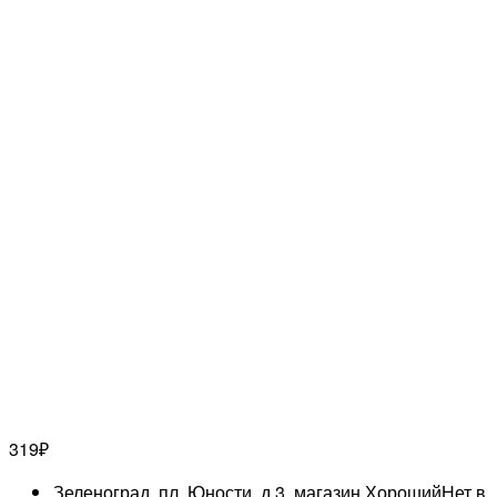
319
₽
Зеленоград, пл. Юности, д.3, магазин Хороший
Нет в