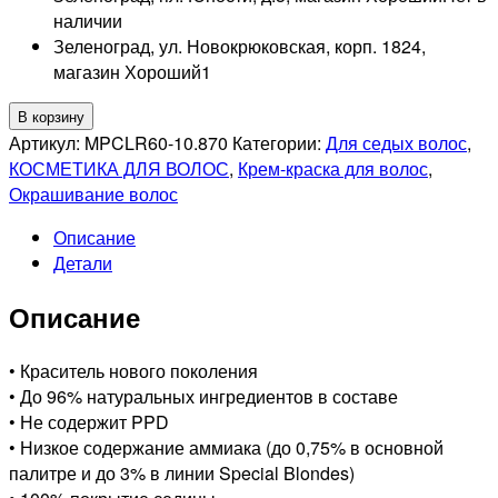
наличии
Зеленоград, ул. Новокрюковская, корп. 1824,
магазин Хороший
1
Количество
В корзину
товара
Артикул:
MPCLR60-10.870
Категории:
Для седых волос
,
TEFIA
КОСМЕТИКА ДЛЯ ВОЛОС
,
Крем-краска для волос
,
PROFESSIONNEL
Окрашивание волос
10/870
Описание
MYPOINT
Детали
КРЕМ-
КРАСКА
Описание
ДЛЯ
СЕДЫХ
ВОЛОС
• Краситель нового поколения
ЭКСТРА
• До 96% натуральных ингредиентов в составе
СВЕТЛЫЙ
• Не содержит PPD
БЛОНДИН
• Низкое содержание аммиака (до 0,75% в основной
КОРИЧНЕВО-
палитре и до 3% в линии Special Blondes)
ФИОЛЕТОВЫЙ,