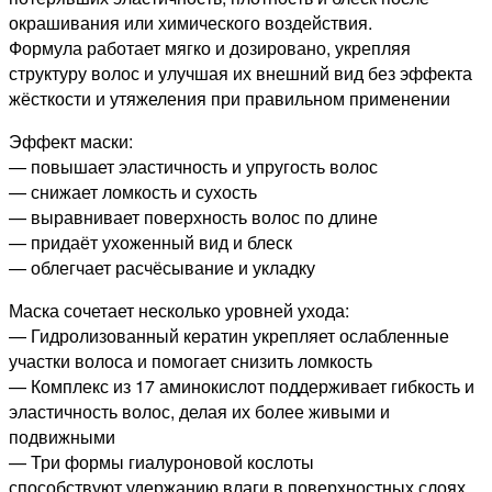
Series,
окрашивания или химического воздействия.
480г
Формула работает мягко и дозировано, укрепляя
структуру волос и улучшая их внешний вид без эффекта
жёсткости и утяжеления при правильном применении
Эффект маски:
— повышает эластичность и упругость волос
— снижает ломкость и сухость
— выравнивает поверхность волос по длине
— придаёт ухоженный вид и блеск
— облегчает расчёсывание и укладку
Маска сочетает несколько уровней ухода:
— Гидролизованный кератин укрепляет ослабленные
участки волоса и помогает снизить ломкость
— Комплекс из 17 аминокислот поддерживает гибкость и
эластичность волос, делая их более живыми и
подвижными
— Три формы гиалуроновой кослоты
способствуют удержанию влаги в поверхностных слоях