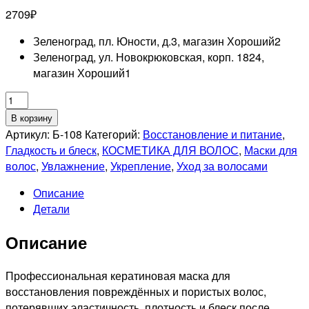
2709
₽
Зеленоград, пл. Юности, д.3, магазин Хороший
2
Зеленоград, ул. Новокрюковская, корп. 1824,
магазин Хороший
1
Количество
товара
В корзину
MOCHEQI
Артикул:
Б-108
Категорий:
Восстановление и питание
,
PROFESSIONNEL
Гладкость и блеск
,
КОСМЕТИКА ДЛЯ ВОЛОС
,
Маски для
Кератиновая
волос
,
Увлажнение
,
Укрепление
,
Уход за волосами
маска
Описание
для
Детали
волос
с
Описание
аминокислотами
и
экстрактом
Профессиональная кератиновая маска для
Камелии
восстановления повреждённых и пористых волос,
Golden
потерявших эластичность, плотность и блеск после