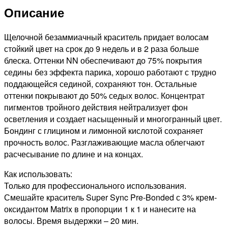
PRE-
Описание
BONDED
ТОНИРУЮЩАЯ
КРАСКА
Щелочной безаммиачный краситель придает волосам
ДЛЯ
стойкий цвет на срок до 9 недель и в 2 раза больше
ВОЛОС
блеска. Оттенки NN обеспечивают до 75% покрытия
БЕЗ
седины без эффекта парика, хорошо работают с трудно
АММИАКА
поддающейся сединой, сохраняют тон. Остальные
БЛОНДИН
оттенки покрывают до 50% седых волос. Концентрат
НАТУРАЛЬНЫЙ,
пигментов тройного действия нейтрализует фон
90мл
осветления и создает насыщенный и многогранный цвет.
Бондинг с глицином и лимонной кислотой сохраняет
прочность волос. Разглаживающие масла облегчают
расчесывание по длине и на концах.
Как использовать:
Только для профессионального использования.
Смешайте краситель Super Sync Pre-Bonded с 3% крем-
оксидантом Matrix в пропорции 1 к 1 и нанесите на
волосы. Время выдержки – 20 мин.