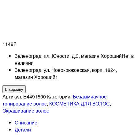
1149
₽
Зеленоград, пл. Юности, д.3, магазин Хороший
Нет в
наличии
Зеленоград, ул. Новокрюковская, корп. 1824,
магазин Хороший
1
Количество
В корзину
товара
Артикул:
E4491500
Категории:
Безаммиачное
MATRIX
тонирование волос
,
КОСМЕТИКА ДЛЯ ВОЛОС
,
PROFESSIONAL
Окрашивание волос
7N
Описание
SUPER
Детали
SYNC