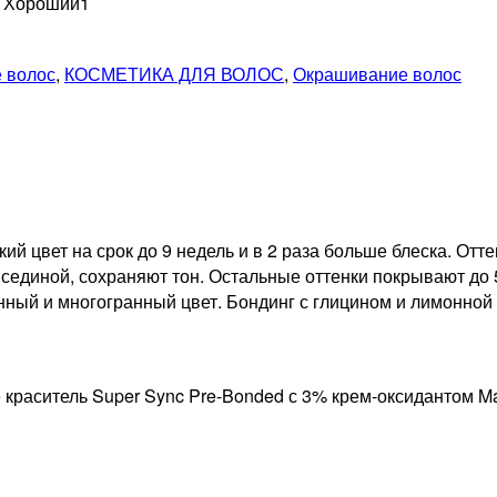
н Хороший
1
 волос
,
КОСМЕТИКА ДЛЯ ВОЛОС
,
Окрашивание волос
й цвет на срок до 9 недель и в 2 раза больше блеска. От
сединой, сохраняют тон. Остальные оттенки покрывают до 
нный и многогранный цвет. Бондинг с глицином и лимонной
раситель Super Sync Pre-Bonded с 3% крем-оксидантом Matr