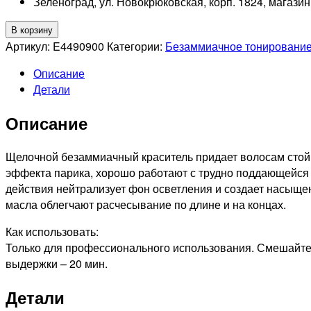
Зеленоград, ул. Новокрюковская, корп. 1824, магази
Количество
В корзину
товара
Артикул:
E4490900
Категории:
Безаммиачное тонирование
MATRIX
Описание
PROFESSIONAL
Детали
2N
SUPER
Описание
SYNC
PRE-
BONDED
Щелочной безаммиачный краситель придает волосам стойки
ТОНИРУЮЩАЯ
эффекта парика, хорошо работают с трудно поддающейся 
КРАСКА
действия нейтрализует фон осветления и создает насыще
ДЛЯ
масла облегчают расчесывание по длине и на концах.
ВОЛОС
Как использовать:
БЕЗ
Только для профессионального использования. Смешайте к
АММИАКА
выдержки – 20 мин.
СВЕТЛЫЙ
ЧЕРНЫЙ
Детали
НАТУРАЛЬНЫЙ,