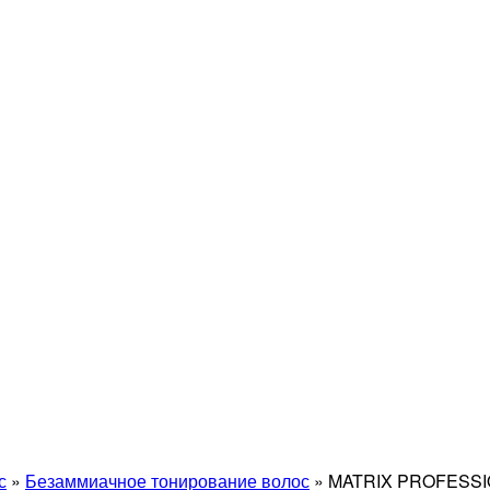
с
»
Безаммиачное тонирование волос
»
MATRIX PROFESS