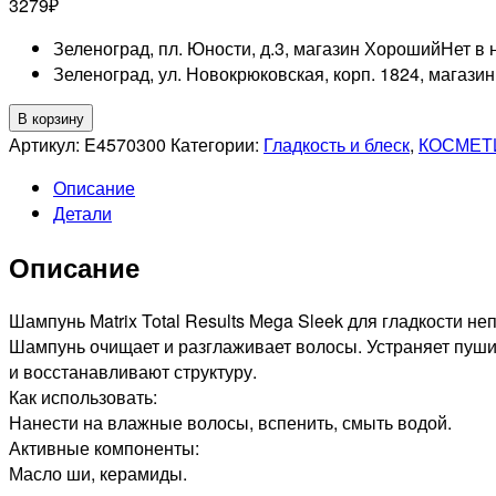
3279
₽
Зеленоград, пл. Юности, д.3, магазин Хороший
Нет в 
Зеленоград, ул. Новокрюковская, корп. 1824, магази
Количество
В корзину
товара
Артикул:
E4570300
Категории:
Гладкость и блеск
,
КОСМЕТ
MATRIX
Описание
PROFESSIONAL
Детали
MEGA
SLEEK
Описание
Шампунь
для
гладкости
Шампунь Matrix Total Results Mega Sleek для гладкости н
непослушных
Шампунь очищает и разглаживает волосы. Устраняет пуши
волос
и восстанавливают структуру.
с
Как использовать:
маслом
Нанести на влажные волосы, вспенить, смыть водой.
жожоба
Активные компоненты:
и
Масло ши, керамиды.