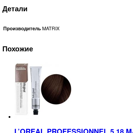
олеиновой
Детали
кислотой,
1000мл
Производитель
MATRIX
Похожие
L’OREAL PROFESSIONNEL 5.18