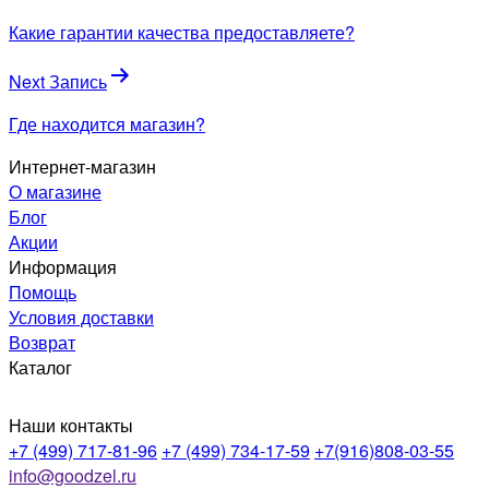
по
Какие гарантии качества предоставляете?
записям
Next Запись
Где находится магазин?
Интернет-магазин
О магазине
Блог
Акции
Информация
Помощь
Условия доставки
Возврат
Каталог
Наши контакты
+7 (499) 717-81-96
+7 (499) 734-17-59
+7(916)808-03-55
info@goodzel.ru