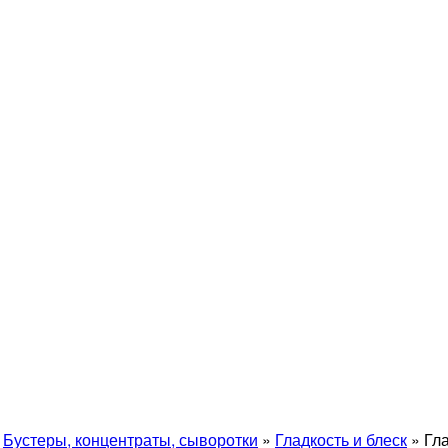
»
Бустеры, концентраты, сыворотки
»
Гладкость и блеск
»
Гла