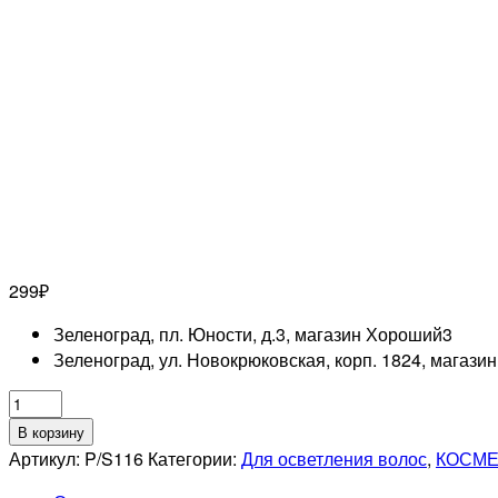
299
₽
Зеленоград, пл. Юности, д.3, магазин Хороший
3
Зеленоград, ул. Новокрюковская, корп. 1824, магази
Количество
товара
В корзину
ESTEL
Артикул:
P/S116
Категории:
Для осветления волос
,
КОСМЕ
PROFESSIONNEL