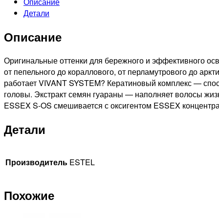
Описание
116
Детали
PRINCESS
ESSEX
Описание
СТОЙКАЯ
КРЕМ-
КРАСКА
Оригинальные оттенки для бережного и эффективного осв
ДЛЯ
от пепельного до кораллового, от перламутрового до арк
ВОЛОС
работает VIVANT SYSTEM? Кератиновый комплекс — спосо
ПЕРЛАМУТРОВЫЙ,
головы. Экстракт семян гуараны — наполняет волосы жизн
60мл
ESSEX S-OS смешивается с оксигентом ESSEX концентраци
Детали
Производитель
ESTEL
Похожие