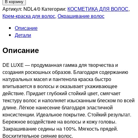
товара
В корзину
ESTEL
Артикул:
NDL4/0
Категории:
КОСМЕТИКА ДЛЯ ВОЛОС
,
PROFESSIONNEL
Крем-краска для волос
,
Окрашивание волос
4/0
Описание
DE
Детали
LUXE
СТОЙКАЯ
Описание
КРЕМ-
КРАСКА
ДЛЯ
DE LUXE — продуманная гамма для творчества и
ВОЛОС
создания роскошных образов. Благодаря содержанию
ШАТЕН,
натуральных масел и пантенола краска быстро
60мл
впитывается в волосы и оказывает ухаживающее
действие. Придает глубокий стойкий цвет, смягчает
текстуру волос и наполняет изысканным блеском по всей
длине. Лёгкое нанесение благодаря эластичной
консистенции. Идеальное покрытие. Стойкий результат.
Бережное воздействие на волосы и кожу головы.
Закрашивание седины на 100%. Мягкость прядей.
Восхитительное сияние волос.