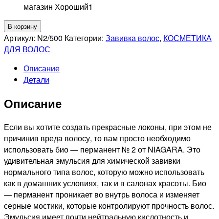
магазин Хороший
1
Количество
В корзину
товара
Артикул:
N2/500
Категории:
Завивка волос
,
КОСМЕТИКА
ESTEL
ДЛЯ ВОЛОС
PROFESSIONNEL
Описание
NIAGARA
Детали
Био-
перманент
Описание
№2
для
нормальных
Если вы хотите создать прекрасные локоны, при этом не
волос,
причинив вреда волосу, то вам просто необходимо
500мл
использовать био — перманент № 2 от NIAGARA. Это
удивительная эмульсия для химической завивки
нормального типа волос, которую можно использовать
как в домашних условиях, так и в салонах красоты. Био
— перманент проникает во внутрь волоса и изменяет
серные мостики, которые контролируют прочность волос.
Эмульсия имеет почти нейтральную кислотность и