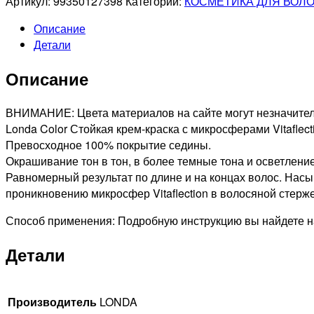
Артикул:
99350127398
Категории:
КОСМЕТИКА ДЛЯ ВОЛ
PROFESSIONAL
Описание
6/43
Детали
LONDACOLOR
СТОЙКАЯ
Описание
КРЕМ-
КРАСКА
ДЛЯ
ВНИМАНИЕ: Цвета материалов на сайте могут незначитель
ВОЛОС
Londa Color Стойкая крем-краска с микросферами Vitaflec
ТЕМНЫЙ
Превосходное 100% покрытие седины.
БЛОНД
Окрашивание тон в тон, в более темные тона и осветление
МЕДНО-
Равномерный результат по длине и на концах волос. Нас
ЗОЛОТИСТЫЙ,
проникновению микросфер Vitaflection в волосяной стерже
60мл
Способ применения: Подробную инструкцию вы найдете на
Детали
Производитель
LONDA