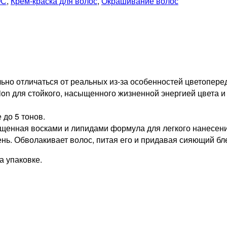
ОС
,
Крем-краска для волос
,
Окрашивание волос
но отличаться от реальных из-за особенностей цветопере
tion для стойкого, насыщенного жизненной энергией цвета и
 до 5 тонов.
ыщенная восками и липидами формула для легкого нанесени
нь. Обволакивает волос, питая его и придавая сияющий бле
 упаковке.