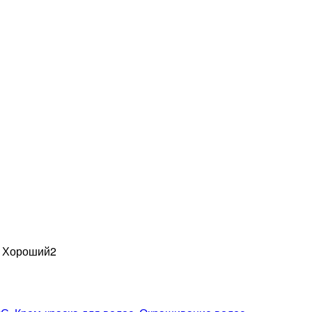
н Хороший
2