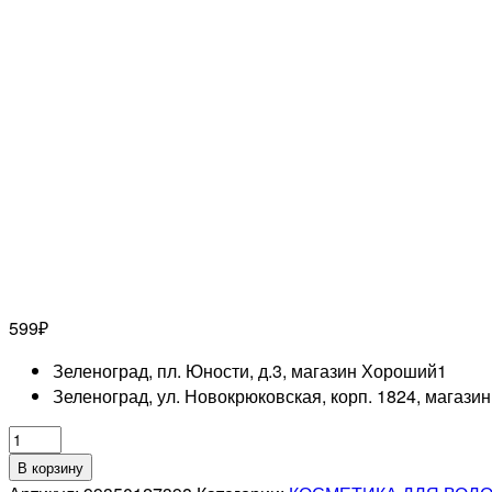
599
₽
Зеленоград, пл. Юности, д.3, магазин Хороший
1
Зеленоград, ул. Новокрюковская, корп. 1824, магази
Количество
товара
В корзину
LONDA