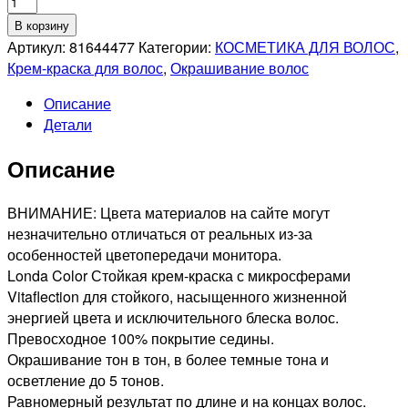
Количество
товара
В корзину
LONDA
Артикул:
81644477
Категории:
КОСМЕТИКА ДЛЯ ВОЛОС
,
PROFESSIONAL
Крем-краска для волос
,
Окрашивание волос
LONDACOLOR
Описание
7/71
Детали
СТОЙКАЯ
КРЕМ-
Описание
КРАСКА
ДЛЯ
ВОЛОС
ВНИМАНИЕ: Цвета материалов на сайте могут
БЛОНД
незначительно отличаться от реальных из-за
КОРИЧНЕВЫЙ
особенностей цветопередачи монитора.
ПЕПЕЛЬНЫЙ,
Londa Color Стойкая крем-краска с микросферами
60мл
Vitaflection для стойкого, насыщенного жизненной
энергией цвета и исключительного блеска волос.
Превосходное 100% покрытие седины.
Окрашивание тон в тон, в более темные тона и
осветление до 5 тонов.
Равномерный результат по длине и на концах волос.