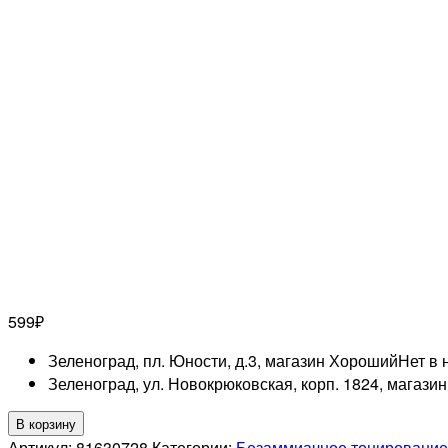
599
₽
Зеленоград, пл. Юности, д.3, магазин Хороший
Нет в 
Зеленоград, ул. Новокрюковская, корп. 1824, магази
Количество
В корзину
товара
Артикул:
81630728
Категории:
Безаммиачное тонирование