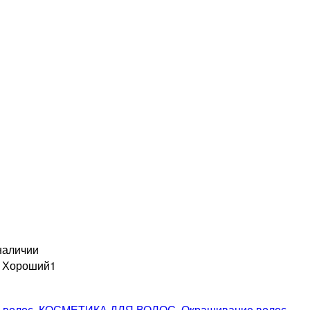
наличии
н Хороший
1
 волос
,
КОСМЕТИКА ДЛЯ ВОЛОС
,
Окрашивание волос