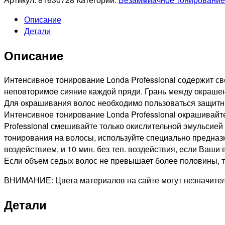
LONDA
Описание
PROFESSIONAL
Детали
7/7
LONDACOLOR
Описание
ИНТЕНСИВНОЕ
ТОНИРОВАНИЕ
БЛОНД
Интенсивное тонирование Londa Professional содержит с
КОРИЧНЕВЫЙ,
неповторимое сияние каждой пряди. Грань между окраше
60мл
Для окрашивания волос необходимо пользоваться защитны
Интенсивное тонирование Londa Professional окрашивайт
Professional смешивайте только окислительной эмульсией 
тонирования на волосы, используйте специально предназна
воздействием, и 10 мин. без теп. воздействия, если Ваши
Если объем седых волос не превышает более половины, то
ВНИМАНИЕ: Цвета материалов на сайте могут незначитель
Детали