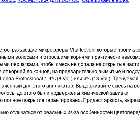
ветоотражающие микросферы Vitaflection, которые проника
нными волосами и отросшими корнями практически невозмо
ми перчатками, чтобы смесь не попала на открытые части
е от корней до концов, на предварительно вымытые и под
Londa Professional 1.9% (6 Vol.) или 4% (13 Vol.). Требуе
ченный для этого аппликатор. Выдерживайте смесь на воло
 волосы до этого были подвержены химической завивки.
 полное покрытие гарантировано. Придаст яркость, выразит
но отличаться от реальных из-за особенностей цветопере