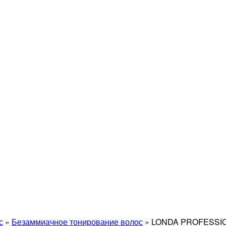
с
»
Безаммиачное тонирование волос
»
LONDA PROFESSI