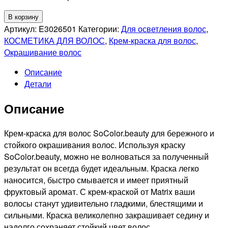
Количество
В корзину
товара
Артикул:
E3026501
Категории:
Для осветления волос
,
MATRIX
КОСМЕТИКА ДЛЯ ВОЛОС
,
Крем-краска для волос
,
PROFESSIONAL
Окрашивание волос
UL-
Описание
A
Детали
+
SOCOLOR
Описание
PRE-
BONDED
СТОЙКАЯ
Крем-краска для волос SoColor.beauty для бережного и
КРЕМ-
стойкого окрашивания волос. Используя краску
КРАСКА
SoColor.beauty, можно не волноваться за полученный
ДЛЯ
результат он всегда будет идеальным. Краска легко
ВОЛОС
наносится, быстро смывается и имеет приятный
ПЕПЕЛЬНЫЙ
фруктовый аромат. С крем-краской от Matrix ваши
ПЛЮС,
волосы станут удивительно гладкими, блестящими и
90мл
сильными. Краска великолепно закрашивает седину и
надолго сохраняет стойкий цвет волос.